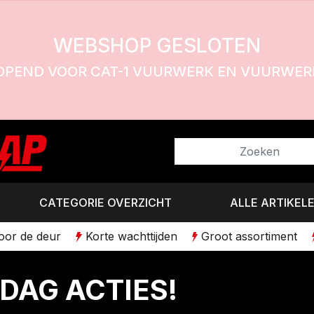
WEBSHOP GESLOTEN
OPEND VOOR CAT-1 VUURWERK EN VUURWERK
CATEGORIE OVERZICHT
ALLE ARTIKEL
voor de deur
Korte wachttijden
Groot assortiment
DAG ACTIES!