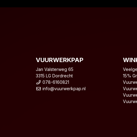
VUURWERKPAP
WIN
Jan Valsterweg 65
Veelge
3315 LG Dordrecht
15% Gr
078-6160821
Vuurwe
info@vuurwerkpap.nl
Vuurwe
Vuurwe
Vuurwe