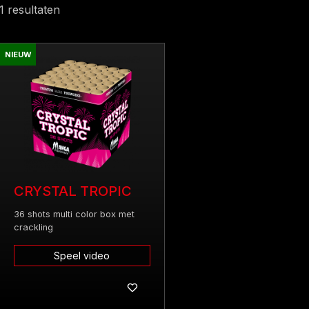
1 resultaten
NIEUW
CRYSTAL TROPIC
36 shots multi color box met
crackling
Speel video