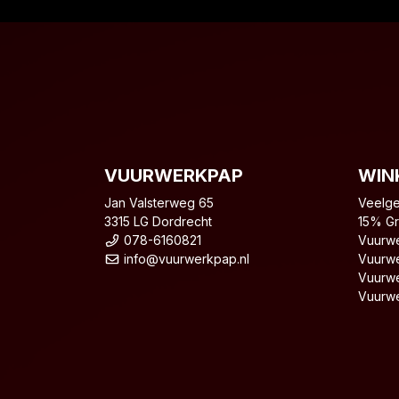
VUURWERKPAP
WIN
Jan Valsterweg 65
Veelge
3315 LG Dordrecht
15% Gr
078-6160821
Vuurwe
info@vuurwerkpap.nl
Vuurwe
Vuurwe
Vuurwe