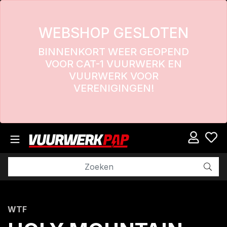
WEBSHOP GESLOTEN
BINNENKORT WEER GEOPEND
VOOR CAT-1 VUURWERK EN
VUURWERK VOOR
VERENIGINGEN!
WTF