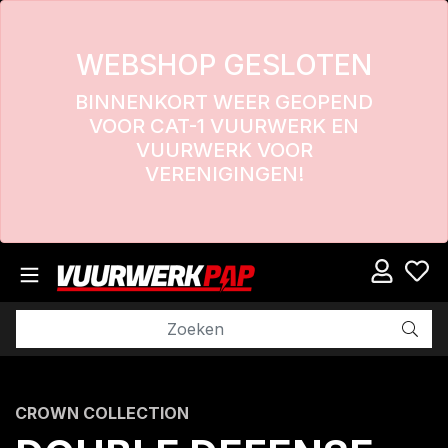
WEBSHOP GESLOTEN
BINNENKORT WEER GEOPEND
VOOR CAT-1 VUURWERK EN
VUURWERK VOOR
VERENIGINGEN!
CROWN COLLECTION