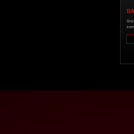
BA
Gro
com